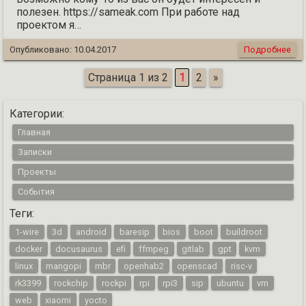
полезен. https://sameak.com При работе над
проектом я…
Опубликовано:
10.04.2017
Подробнее
Страница 1 из 2
1
2
»
Категории:
Главная
Записки
Проекты
События
Теги:
1-wire
3d
android
baresip
bios
boot
buildroot
docker
docusaurus
efi
ffmpeg
gitlab
gpt
kvm
linux
mangopi
mbr
openhab2
openscad
risc-v
rk3399
rockchip
rockpi
rpi
rpi3
sip
ubuntu
vm
web
xiaomi
yocto