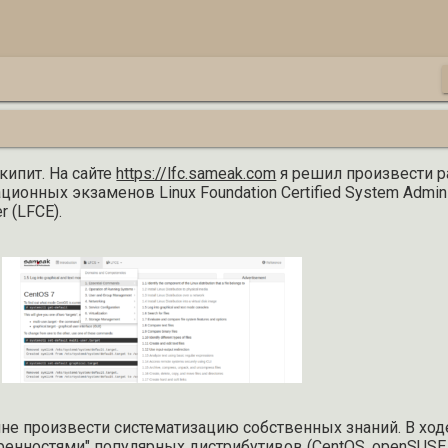
кипит. На сайте
https://lfc.sameak.com
я решил произвести р
онных экзаменов Linux Foundation Certified System Adminis
r (LFCE).
мне произвести систематизацию собственных знаний. В ход
енностями" популярных дистрибутивов (CentOS, openSUSE, 