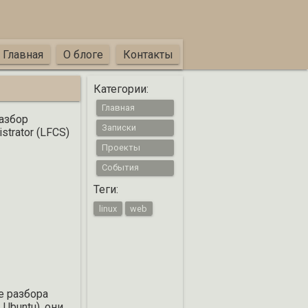
Главная
О блоге
Контакты
Категории:
Главная
азбор
Записки
trator (LFCS)
Проекты
События
Теги:
linux
web
е разбора
Ubuntu), они